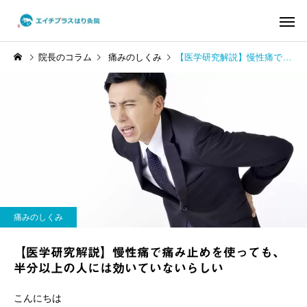
院長のコラム
痛みのしくみ
【医学研究解説】慢性痛で痛み止めを使っても、半分以上の人には効いていないらしい
頭皮から全身を変える
骨格・関節調
はり治療 YNSA
でできる運
身体を知る
症状の原因解説
10代の自律神経の乱れ｜起
ぎっくり腰にお悩みの
痛みのしくみ
立性調節障害に対する鍼灸
｜鍼治療と根本アプロ
によるアプローチ
【医学研究解説】慢性痛で痛み止めを使っても、
半分以上の人には効いていないらしい
こんにちは