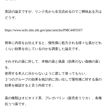
英語の論文ですが、リンク先から全文読めるのでご興味ある方は
どうぞ。
https://www.ncbi.nlm.nih.gov/pmc/articles/PMC4493167/
簡単に内容をお伝えすると、慢性痛に処方される様々な薬がどれ
くらい効果を出しているのかを調査した論文です。
それぞれの薬に対して、本物の薬と偽薬（効果のない偽物の薬）
を,
使用する本人に分からないように渡して使ってもらい、
２つのグループの効果を統計的に洗い出して慢性痛に対する薬の
効果を確認すると言う内容です。
薬の種類はオピオイド系、プレガバリン（販売名リリカ）、各種
抗うつ薬です。