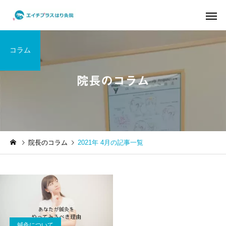
コラム
院長のコラム
頭皮から全身を変える
骨格・関節調
はり治療 YNSA
でできる運
身体を知る
症状の原因解説
院長のコラム
2021年 4月の記事一覧
10代の自律神経の乱れ｜起
ぎっくり腰にお悩みの
立性調節障害に対する鍼灸
｜鍼治療と根本アプロ
によるアプローチ
鍼灸について