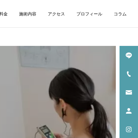
料金
施術内容
アクセス
プロフィール
コラム
詳細を見る
めの
身体の中から温める
法)
お灸と温熱療法
症状の原因解説
症状の原因解説
後鼻漏に鍼灸治療はおすす
坐骨神経痛に鍼は効く？効
め？効果と通院頻度の目安
果が出るまでの回数と通院
目安