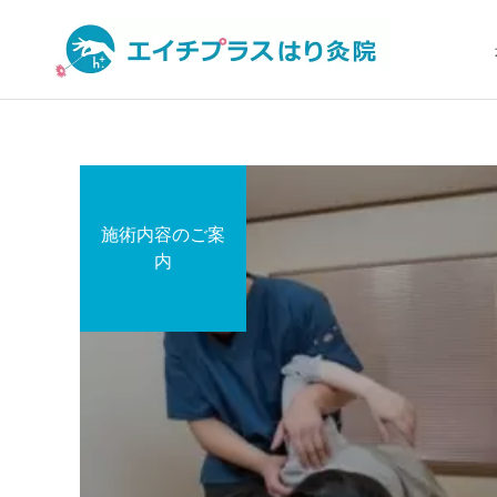
施術内容のご案
頭皮から全身を変える
内
はり治療 YNSA
症状の原因解説
身体を知る
ぎっくり腰に鍼は効果的？
10代の自律神経の乱れ｜起
悪化するリスクと即効性に
立性調節障害に対する鍼灸
ついて鍼灸師が解説
によるアプローチ