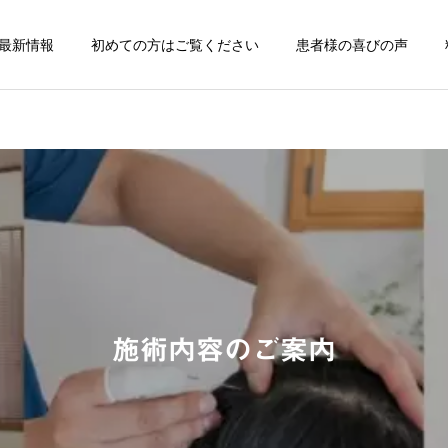
最新情報
初めての方はご覧ください
患者様の喜びの声
骨格・関節調整と自宅
メンタルケアのた
でできる運動指導
電気療法(CES療
症状の原因解説
症状の原因解説
ぎっくり腰にお悩みの方へ
顔面神経麻痺の後遺症と
｜鍼治療と根本アプローチ
は？鍼灸治療の効果と注意
施術内容のご案内
点を解説