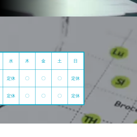
水
木
金
土
日
定休
〇
〇
〇
定休
定休
〇
〇
〇
定休