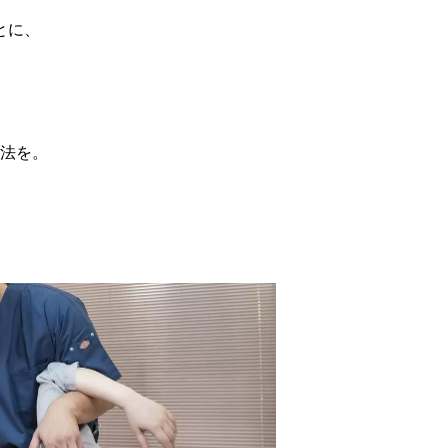
とに、
法を。