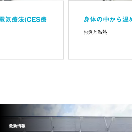
気療法(CES療
身体の中から温
お灸と温熱
最新情報