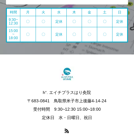
時間
月
火
水
木
金
土
日
9:30~
〇
〇
定休
〇
〇
〇
定休
12:30
15:00
~
〇
〇
定休
〇
〇
〇
定休
18:00
h⁺. エイチプラスはり灸院
〒683-0841 鳥取県米子市上後藤4-14-24
受付時間 9:30~12:30 15:00~18:00
定休日 水・日曜日、祝日