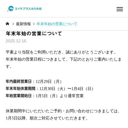
最新情報
年末年始の営業について
年末年始の営業について
2025.12.16
平素より当院をご利用いただき、誠にありがとうございます。
年末年始の営業日程につきまして、下記のとおりご案内いたしま
頭皮から全身を変える
骨格・関節調
す。
はり治療 YNSA
でできる運
身体を知る
症状の原因解説
年内最終営業日
：12月29日（月）
10代の自律神経の乱れ｜起
ぎっくり腰にお悩みの
年末年始休業期間
：12月30日（火）〜1月4日（日）
立性調節障害に対する鍼灸
｜鍼治療と根本アプロ
年始営業開始日
：1月5日（月）より通常営業
によるアプローチ
休業期間中にいただいたご予約・お問い合わせにつきましては、
1月5日以降、順次ご対応させていただきます。