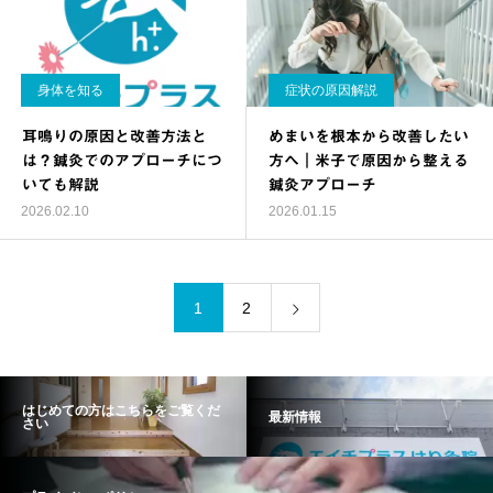
身体を知る
症状の原因解説
耳鳴りの原因と改善方法と
めまいを根本から改善したい
は？鍼灸でのアプローチにつ
方へ｜米子で原因から整える
いても解説
鍼灸アプローチ
2026.02.10
2026.01.15
1
2
はじめての方はこちらをご覧くだ
最新情報
さい