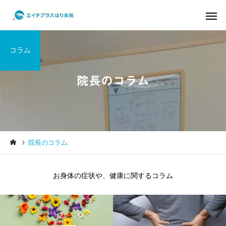
コラム
院長のコラム
頭皮から全身を変える
骨格・関節調
はり治療 YNSA
でできる運
身体を知る
症状の原因解説
院長のコラム
10代の自律神経の乱れ｜起
ぎっくり腰にお悩みの
立性調節障害に対する鍼灸
｜鍼治療と根本アプロ
お身体の症状や、健康に関するコラム
によるアプローチ