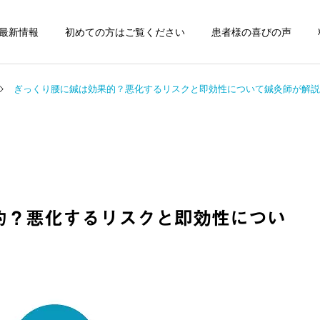
最新情報
初めての方はご覧ください
患者様の喜びの声
ぎっくり腰に鍼は効果的？悪化するリスクと即効性について鍼灸師が解説
骨格・関節調整と自宅
メンタルケアのた
でできる運動指導
電気療法(CES療
症状の原因解説
症状の原因解説
的？悪化するリスクと即効性につい
ぎっくり腰にお悩みの方へ
顔面神経麻痺の後遺症と
｜鍼治療と根本アプローチ
は？鍼灸治療の効果と注意
点を解説