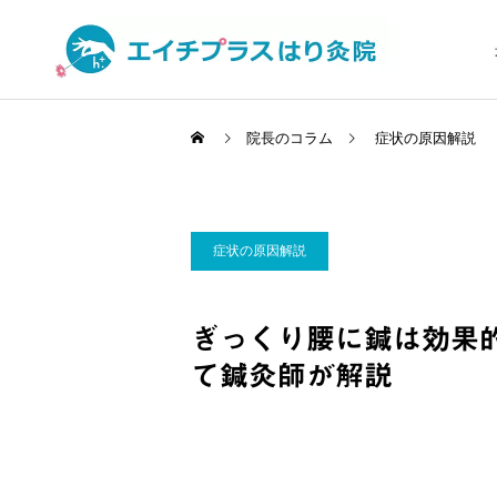
院長のコラム
症状の原因解説
頭皮から全身を変える
症状の原因解説
はり治療 YNSA
症状の原因解説
身体を知る
ぎっくり腰に鍼は効果
ぎっくり腰に鍼は効果的？
10代の自律神経の乱れ｜起
悪化するリスクと即効性に
立性調節障害に対する鍼灸
て鍼灸師が解説
ついて鍼灸師が解説
によるアプローチ