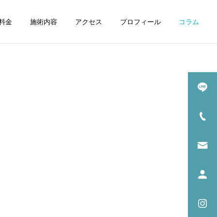
料金
施術内容
アクセス
プロフィール
コラム
詳細を見る
めの
身体の中から温める
法)
お灸と温熱療法
症状の原因解説
症状の原因解説
後鼻漏に鍼灸治療はおすす
坐骨神経痛に鍼は効く？効
め？効果と通院頻度の目安
果が出るまでの回数と通院
目安