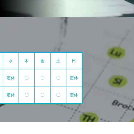
水
木
金
土
日
定休
〇
〇
〇
定休
定休
〇
〇
〇
定休