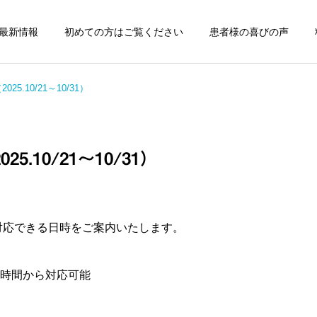
最新情報
初めての方はご覧ください
患者様の喜びの声
5.10/21～10/31）
.10/21～10/31）
骨格・関節調整と自宅
メンタルケアのた
でできる運動指導
電気療法(CES療
症状の原因解説
症状の原因解説
ぎっくり腰にお悩みの方へ
顔面神経麻痺の後遺症と
約に対応できる日時をご案内いたします。
｜鍼治療と根本アプローチ
は？鍼灸治療の効果と注意
点を解説
希望の時間から対応可能