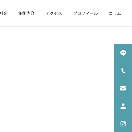
料金
施術内容
アクセス
プロフィール
コラム
詳細を見る
めの
身体の中から温める
法)
お灸と温熱療法
症状の原因解説
症状の原因解説
後鼻漏に鍼灸治療はおすす
坐骨神経痛に鍼は効く？効
め？効果と通院頻度の目安
果が出るまでの回数と通院
目安