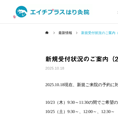
最新情報
新規受付状況のご案内（202
新規受付状況のご案内（2025
頭皮から全身を変える
はり治療 YNSA
症状の原因解説
身体を知る
2025.10.18
ぎっくり腰に鍼は効果的？
10代の自律神経の乱れ｜起
2025.10.18現在、新規ご来院の予
悪化するリスクと即効性に
立性調節障害に対する鍼灸
ついて鍼灸師が解説
によるアプローチ
10/23（木）9:30～11:30の間でご
10/25（土）9:30～、12:00～、12:30～